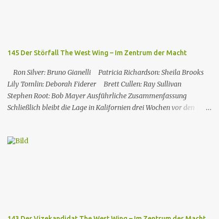
145 Der Störfall The West Wing – Im Zentrum der Macht
Ron Silver: Bruno Gianelli Patricia Richardson: Sheila Brooks
Lily Tomlin: Deborah Fiderer Brett Cullen: Ray Sullivan
Stephen Root: Bob Mayer Ausführliche Zusammenfassung
Schließlich bleibt die Lage in Kalifornien drei Wochen vor den
Präsidentschaftswahlen unter Kontrolle. Vinick wurde jedoch
durch seine Pro-Atomkraft-Äußerungen und seine Unterstützung
für die Atomindustrie in der Vergangenheit verunsichert. Die
Umfragen ergaben sehr günstige Ergebnisse für Santos: Mehrere
Staaten, die sich in politischer Ambiguität befanden, wechselten
ins demokratische Lager, während Vinick in „sicheren Staaten“
(insbesondere im Südosten des Landes) an Glaubwürdigkeit verlor.
Die Krise in Kalifornien kam also den Demokraten zugute. Als
Donna und Josh von den Ergebnissen erfahren, küssen sie sich in
143 Der Vizekandidat The West Wing – Im Zentrum der Macht