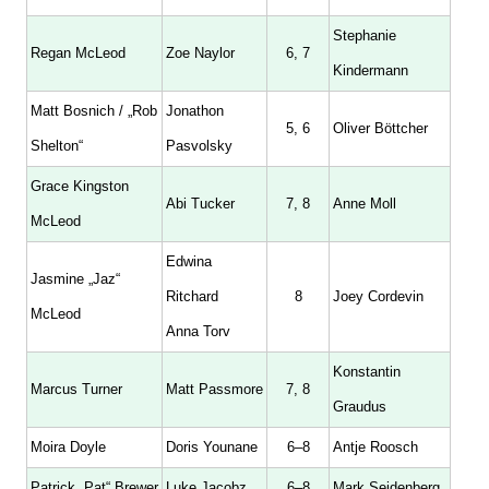
Stephanie
Regan McLeod
Zoe Naylor
6, 7
Kindermann
Matt Bosnich / „Rob
Jonathon
5, 6
Oliver Böttcher
Shelton“
Pasvolsky
Grace Kingston
Abi Tucker
7, 8
Anne Moll
McLeod
Edwina
Jasmine „Jaz“
Ritchard
8
Joey Cordevin
McLeod
Anna Torv
Konstantin
Marcus Turner
Matt Passmore
7, 8
Graudus
Moira Doyle
Doris Younane
6–8
Antje Roosch
Patrick „Pat“ Brewer
Luke Jacobz
6–8
Mark Seidenberg