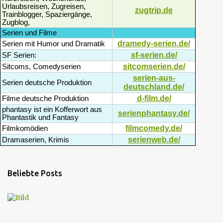
Urlaubsreisen, Zugreisen,
zugtrip.de
Trainblogger, Spaziergänge,
Zugblog,
Serien und Filme
dramedy-serien.de/
Serien mit Humor und Dramatik
sf-serien.de/
SF Serien:
sitcomserien.de/
Sitcoms, Comedyserien
serien-aus-
Serien deutsche Produktion
deutschland.de/
d-film.de/
Filme deutsche Produktion
phantasy ist ein Kofferwort aus
serienphantasy.de/
Phantastik und Fantasy
filmcomedy.de/
Filmkomödien
serienweb.de/
Dramaserien, Krimis
Beliebte Posts