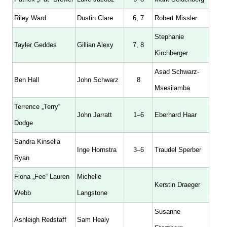
Riley Ward
Dustin Clare
6, 7
Robert Missler
Stephanie
Tayler Geddes
Gillian Alexy
7, 8
Kirchberger
Asad Schwarz-
Ben Hall
John Schwarz
8
Msesilamba
Terrence „Terry“
John Jarratt
1–6
Eberhard Haar
Dodge
Sandra Kinsella
Inge Hornstra
3–6
Traudel Sperber
Ryan
Fiona „Fee“ Lauren
Michelle
Kerstin Draeger
Webb
Langstone
Susanne
Ashleigh Redstaff
Sam Healy