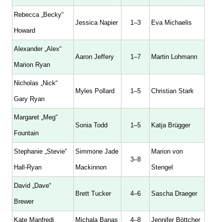
Rebecca „Becky“
Jessica Napier
1–3
Eva Michaelis
Howard
Alexander „Alex“
Aaron Jeffery
1–7
Martin Lohmann
Marion Ryan
Nicholas „Nick“
Myles Pollard
1–5
Christian Stark
Gary Ryan
Margaret „Meg“
Sonia Todd
1–5
Katja Brügger
Fountain
Stephanie „Stevie“
Simmone Jade
Marion von
3–8
Hall-Ryan
Mackinnon
Stengel
David „Dave“
Brett Tucker
4–6
Sascha Draeger
Brewer
Kate Manfredi
Michala Banas
4–8
Jennifer Böttcher