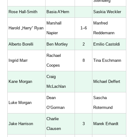
Sternberg
Rose Hall-Smith
Basia A’Hern
Saskia Weckler
Marshall
Manfred
Harold „Harry“ Ryan
1–6
Napier
Reddemann
Alberto Borelli
Ben Mortley
2
Emilio Castoldi
Rachael
Ingrid Marr
8
Tina Eschmann
Coopes
Craig
Kane Morgan
Michael Deffert
McLachlan
Dean
Sascha
Luke Morgan
O’Gorman
Rotermund
Charlie
Jake Harrison
3
Marek Erhardt
Clausen