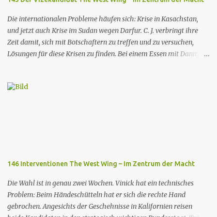
einem Moment der Gemeinsamkeit; kurz darauf wissen beide
nicht, wie sie mit dieser spontanen Bewegung umgehen s...
Die internationalen Probleme häufen sich: Krise in Kasachstan,
und jetzt auch Krise im Sudan wegen Darfur. C. J. verbringt ihre
Zeit damit, sich mit Botschaftern zu treffen und zu versuchen,
Lösungen für diese Krisen zu finden. Bei einem Essen mit Danny
Concannon erfährt sie von einem Gerücht über Doug Westin, den
Schwiegersohn des Präsidenten, der versucht, als Abgeordneter in
New Hamphire gewählt zu werden: Er soll Sex mit der 26-jährigen
Kindergärtnerin seiner Kinder gehabt haben. Ohne sich mit dem
Präsidenten abzusprechen, schickt sie Will Bailey vor Ort, um die
Lage zu sondieren, und bittet Doug dann, seinen Antrag auf
Unterstützung seines Schwiegervaters zu streichen. Trotz eines
Versuchs von Dougs Frau Lizz Bartlet, die über die Eskapaden
ihres Mannes Bescheid weiß, bleibt C. J. bei ihrer Position, um den
146 Interventionen The West Wing – Im Zentrum der Macht
Präsidenten nicht bloßzustellen. Josh bittet C.J. seinerseits, dass der
Präsident kommt, um die Einrichtung eines Forschungslabors in
Die Wahl ist in genau zwei Wochen. Vinick hat ein technisches
Austin, Texas, anzukündigen, um Santos...
Problem: Beim Händeschütteln hat er sich die rechte Hand
gebrochen. Angesichts der Geschehnisse in Kalifornien reisen