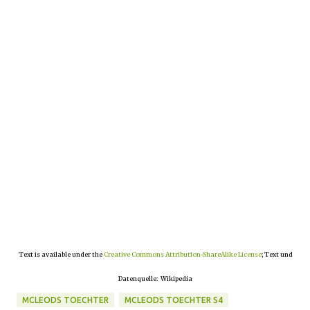
Text is available under the
Creative Commons Attribution-ShareAlike License
;
Text und
Datenquelle: Wikipedia
MCLEODS TOECHTER
MCLEODS TOECHTER S4