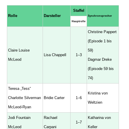
Staffel
Rolle
Darsteller
Synchronsprecher
Hauptrolle
Christine Pappert
(Episode 1 bis
Claire Louise
59)
Lisa Chappell
1–3
McLeod
Dagmar Dreke
(Episode 59 bis
74)
Teresa „Tess“
Kristina von
Charlotte Silverman
Bridie Carter
1–6
Weltzien
McLeod-Ryan
Jodi Fountain
Rachael
Katharina von
1–7
McLeod
Carpani
Keller