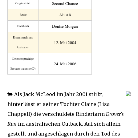
Second Chance
Original­titel
Ali Ali
Regie
Denise Morgan
Drehbuch
Erstaus­strahlung
12. Mai 2004
Australien
Deutsch­sprachige
24. Mai 2006
Erstaus­strahlung (D)
🐄
Als Jack McLeod im Jahr 2001 stirbt,
hinterlässt er seiner Tochter Claire (Lisa
Chappell) die verschuldete Rinderfarm
Drover's
Run
im australischen Outback. Auf sich allein
gestellt und angeschlagen durch den Tod des