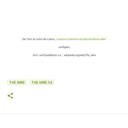
Der Text ist unter der Lizenz
„Creative Commons Attribution/Share Alike“
verfügbar;
Text- und Quelldaten u.a. : wikipedia.org/wiki/The_Wire
THE WIRE
THE WIRE S4