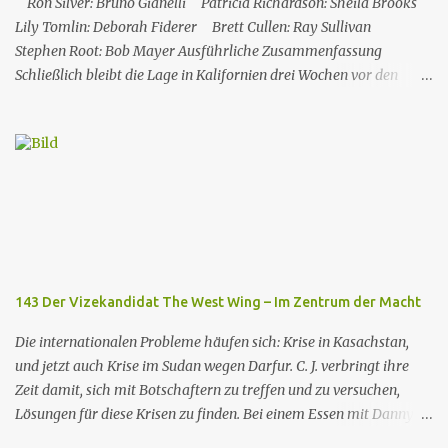
Ron Silver: Bruno Gianelli Patricia Richardson: Sheila Brooks
Lily Tomlin: Deborah Fiderer Brett Cullen: Ray Sullivan
Stephen Root: Bob Mayer Ausführliche Zusammenfassung
Schließlich bleibt die Lage in Kalifornien drei Wochen vor den
Präsidentschaftswahlen unter Kontrolle. Vinick wurde jedoch
durch seine Pro-Atomkraft-Äußerungen und seine Unterstützung
für die Atomindustrie in der Vergangenheit verunsichert. Die
Umfragen ergaben sehr günstige Ergebnisse für Santos: Mehrere
Staaten, die sich in politischer Ambiguität befanden, wechselten
ins demokratische Lager, während Vinick in „sicheren Staaten“
(insbesondere im Südosten des Landes) an Glaubwürdigkeit verlor.
Die Krise in Kalifornien kam also den Demokraten zugute. Als
Donna und Josh von den Ergebnissen erfahren, küssen sie sich in
143 Der Vizekandidat The West Wing – Im Zentrum der Macht
einem Moment der Gemeinsamkeit; kurz darauf wissen beide
nicht, wie sie mit dieser spontanen Bewegung umgehen s...
Die internationalen Probleme häufen sich: Krise in Kasachstan,
und jetzt auch Krise im Sudan wegen Darfur. C. J. verbringt ihre
Zeit damit, sich mit Botschaftern zu treffen und zu versuchen,
Lösungen für diese Krisen zu finden. Bei einem Essen mit Danny
Concannon erfährt sie von einem Gerücht über Doug Westin, den