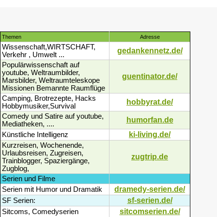
Themen
Adresse
Wissenschaft,WIRTSCHAFT,
gedankennetz.de/
Verkehr , Umwelt ...
Populärwissenschaft auf
youtube, Weltraumbilder,
guentinator.de/
Marsbilder, Weltraumteleskope
Missionen Bemannte Raumflüge
Camping, Brotrezepte, Hacks
hobbyrat.de/
Hobbymusiker,Survival
Comedy und Satire auf youtube,
humorfan.de
Mediatheken, ....
ki-living.de/
Künstliche Intelligenz
Kurzreisen, Wochenende,
Urlaubsreisen, Zugreisen,
zugtrip.de
Trainblogger, Spaziergänge,
Zugblog,
Serien und Filme
dramedy-serien.de/
Serien mit Humor und Dramatik
sf-serien.de/
SF Serien:
sitcomserien.de/
Sitcoms, Comedyserien