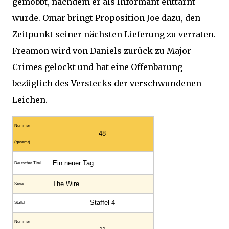
gemobbt, nachdem er als Informant enttarnt
wurde. Omar bringt Proposition Joe dazu, den
Zeitpunkt seiner nächsten Lieferung zu verraten.
Freamon wird von Daniels zurück zu Major
Crimes gelockt und hat eine Offenbarung
bezüglich des Verstecks der verschwundenen
Leichen.
Nummer
48
(gesamt)
Ein neuer Tag
Deutscher Titel
The Wire
Serie
Staffel 4
Staffel
Nummer