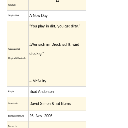
11
(Staffel)
A New Day
Originaltitel
“You play in dirt, you get dirty.”
„Wer sich im Dreck suhlt, wird
Anfangszitat
dreckig.“
Original / Deutsch
– McNulty
Brad Anderson
Regie
David Simon & Ed Burns
Drehbuch
26. Nov. 2006
Erstausstrahlung
Deutsche