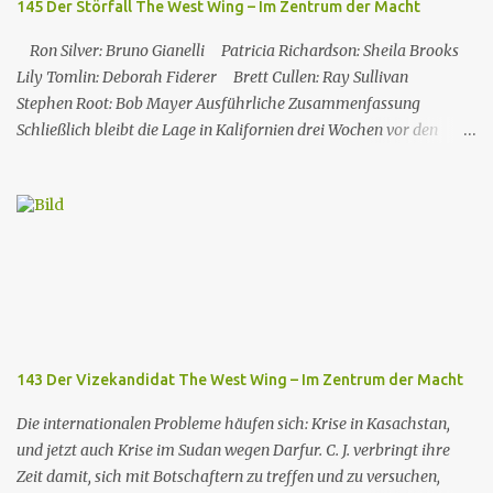
145 Der Störfall The West Wing – Im Zentrum der Macht
Ron Silver: Bruno Gianelli Patricia Richardson: Sheila Brooks
Lily Tomlin: Deborah Fiderer Brett Cullen: Ray Sullivan
Stephen Root: Bob Mayer Ausführliche Zusammenfassung
Schließlich bleibt die Lage in Kalifornien drei Wochen vor den
Präsidentschaftswahlen unter Kontrolle. Vinick wurde jedoch
durch seine Pro-Atomkraft-Äußerungen und seine Unterstützung
für die Atomindustrie in der Vergangenheit verunsichert. Die
Umfragen ergaben sehr günstige Ergebnisse für Santos: Mehrere
Staaten, die sich in politischer Ambiguität befanden, wechselten
ins demokratische Lager, während Vinick in „sicheren Staaten“
(insbesondere im Südosten des Landes) an Glaubwürdigkeit verlor.
Die Krise in Kalifornien kam also den Demokraten zugute. Als
Donna und Josh von den Ergebnissen erfahren, küssen sie sich in
143 Der Vizekandidat The West Wing – Im Zentrum der Macht
einem Moment der Gemeinsamkeit; kurz darauf wissen beide
nicht, wie sie mit dieser spontanen Bewegung umgehen s...
Die internationalen Probleme häufen sich: Krise in Kasachstan,
und jetzt auch Krise im Sudan wegen Darfur. C. J. verbringt ihre
Zeit damit, sich mit Botschaftern zu treffen und zu versuchen,