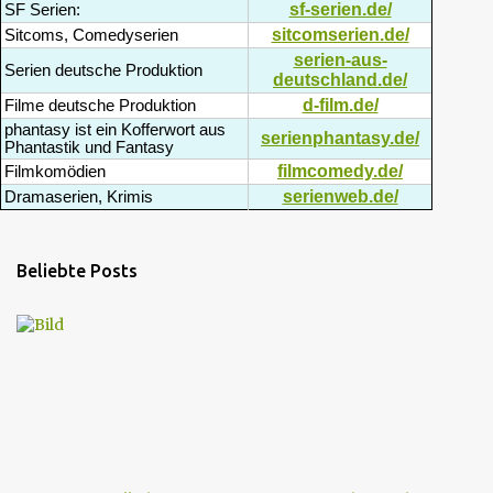
sf-serien.de/
SF Serien:
sitcomserien.de/
Sitcoms, Comedyserien
serien-aus-
Serien deutsche Produktion
deutschland.de/
d-film.de/
Filme deutsche Produktion
phantasy ist ein Kofferwort aus
serienphantasy.de/
Phantastik und Fantasy
filmcomedy.de/
Filmkomödien
serienweb.de/
Dramaserien, Krimis
Beliebte Posts