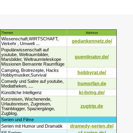
Themen
Adresse
Wissenschaft,WIRTSCHAFT,
gedankennetz.de/
Verkehr , Umwelt ...
Populärwissenschaft auf
youtube, Weltraumbilder,
guentinator.de/
Marsbilder, Weltraumteleskope
Missionen Bemannte Raumflüge
Camping, Brotrezepte, Hacks
hobbyrat.de/
Hobbymusiker,Survival
Comedy und Satire auf youtube,
humorfan.de
Mediatheken, ....
ki-living.de/
Künstliche Intelligenz
Kurzreisen, Wochenende,
Urlaubsreisen, Zugreisen,
zugtrip.de
Trainblogger, Spaziergänge,
Zugblog,
Serien und Filme
dramedy-serien.de/
Serien mit Humor und Dramatik
sf-serien.de/