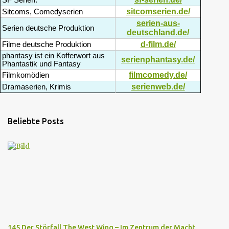
SF Serien:
sitcomserien.de/
Sitcoms, Comedyserien
serien-aus-
Serien deutsche Produktion
deutschland.de/
d-film.de/
Filme deutsche Produktion
phantasy ist ein Kofferwort aus
serienphantasy.de/
Phantastik und Fantasy
filmcomedy.de/
Filmkomödien
serienweb.de/
Dramaserien, Krimis
Beliebte Posts
145 Der Störfall The West Wing – Im Zentrum der Macht