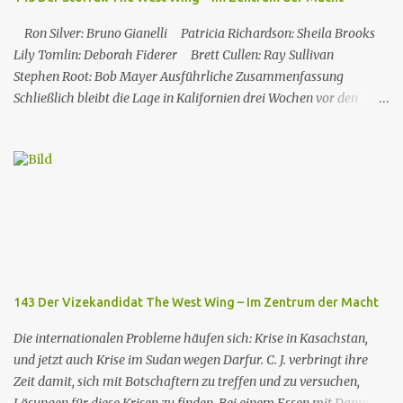
Ron Silver: Bruno Gianelli Patricia Richardson: Sheila Brooks
Lily Tomlin: Deborah Fiderer Brett Cullen: Ray Sullivan
Stephen Root: Bob Mayer Ausführliche Zusammenfassung
Schließlich bleibt die Lage in Kalifornien drei Wochen vor den
Präsidentschaftswahlen unter Kontrolle. Vinick wurde jedoch
durch seine Pro-Atomkraft-Äußerungen und seine Unterstützung
für die Atomindustrie in der Vergangenheit verunsichert. Die
Umfragen ergaben sehr günstige Ergebnisse für Santos: Mehrere
Staaten, die sich in politischer Ambiguität befanden, wechselten
ins demokratische Lager, während Vinick in „sicheren Staaten“
(insbesondere im Südosten des Landes) an Glaubwürdigkeit verlor.
Die Krise in Kalifornien kam also den Demokraten zugute. Als
Donna und Josh von den Ergebnissen erfahren, küssen sie sich in
143 Der Vizekandidat The West Wing – Im Zentrum der Macht
einem Moment der Gemeinsamkeit; kurz darauf wissen beide
nicht, wie sie mit dieser spontanen Bewegung umgehen s...
Die internationalen Probleme häufen sich: Krise in Kasachstan,
und jetzt auch Krise im Sudan wegen Darfur. C. J. verbringt ihre
Zeit damit, sich mit Botschaftern zu treffen und zu versuchen,