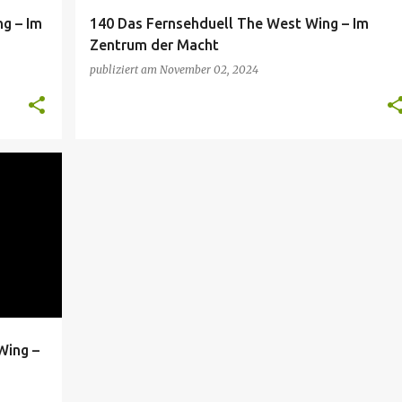
g – Im
140 Das Fernsehduell The West Wing – Im
Zentrum der Macht
publiziert am
November 02, 2024
Wing –