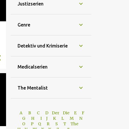
Justizserien
Genre
Detektiv und Krimiserie
Medicalserien
The Mentalist
A
B
C
D
Der
Die
E
F
G
H
I J
K
L
M
N
O
P Q
R
S
T
The