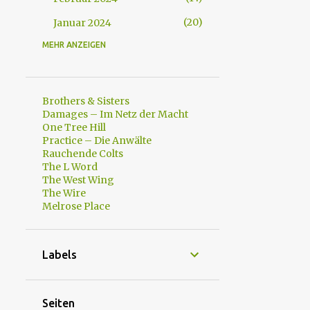
20
Januar 2024
MEHR ANZEIGEN
607
2023
21
Dezember 2023
4
August 2023
Brothers & Sisters
Damages – Im Netz der Macht
5
Juli 2023
One Tree Hill
Practice – Die Anwälte
16
Juni 2023
Rauchende Colts
The L Word
60
Mai 2023
The West Wing
146
April 2023
The Wire
Melrose Place
142
März 2023
128
Februar 2023
Labels
85
Januar 2023
1436
2022
Seiten