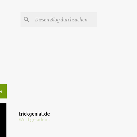
N
trickgenial.de
Wird geladen...