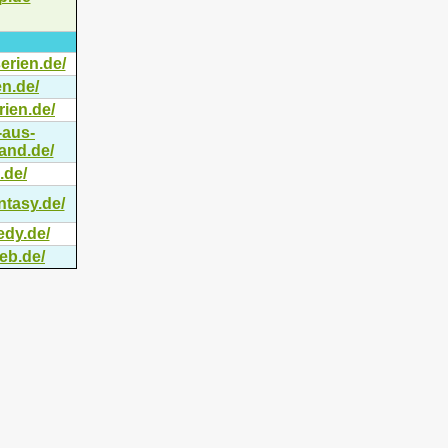
erien.de/
en.de/
rien.de/
-aus-
and.de/
.de/
ntasy.de/
edy.de/
eb.de/