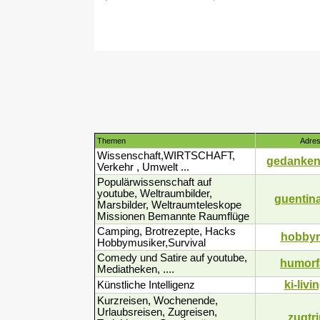
Themen
Adre
Wissenschaft,WIRTSCHAFT,
gedanken
Verkehr , Umwelt ...
Populärwissenschaft auf
youtube, Weltraumbilder,
guentina
Marsbilder, Weltraumteleskope
Missionen Bemannte Raumflüge
Camping, Brotrezepte, Hacks
hobbyr
Hobbymusiker,Survival
Comedy und Satire auf youtube,
humorf
Mediatheken, ....
ki-livi
Künstliche Intelligenz
Kurzreisen, Wochenende,
Urlaubsreisen, Zugreisen,
zugtr