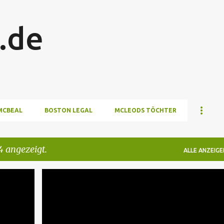
Direkt zum Hauptbereich
.de
MCBEAL
BOSTON LEGAL
MCLEODS TÖCHTER
 angezeigt.
ALLE ANZEIGE
THE WEST WING
THE WEST WING S7