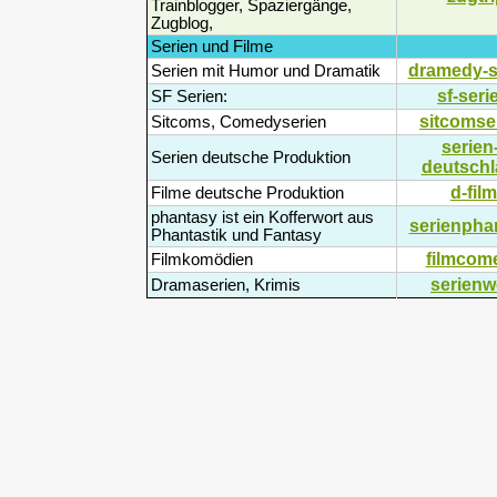
Trainblogger, Spaziergänge,
Zugblog,
Serien und Filme
dramedy-s
Serien mit Humor und Dramatik
sf-seri
SF Serien:
sitcomse
Sitcoms, Comedyserien
serien
Serien deutsche Produktion
deutschl
d-film
Filme deutsche Produktion
phantasy ist ein Kofferwort aus
serienpha
Phantastik und Fantasy
filmcom
Filmkomödien
serienw
Dramaserien, Krimis