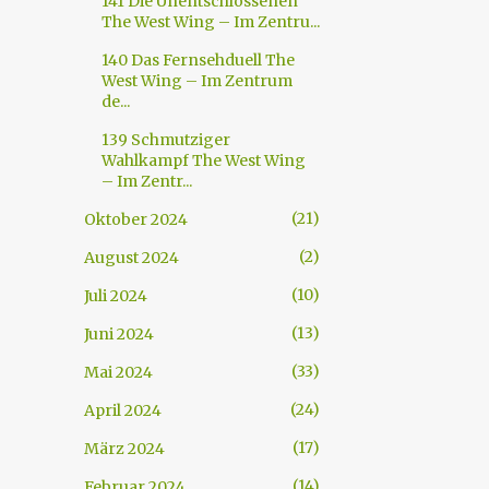
141 Die Unentschlossenen
The West Wing – Im Zentru...
140 Das Fernsehduell The
West Wing – Im Zentrum
de...
139 Schmutziger
Wahlkampf The West Wing
– Im Zentr...
21
Oktober 2024
2
August 2024
10
Juli 2024
13
Juni 2024
33
Mai 2024
24
April 2024
17
März 2024
14
Februar 2024