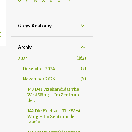
U V
W X Y
Z
#
Greys Anatomy
Archiv
162
2024
3
Dezember 2024
5
November 2024
143 Der Vizekandidat The
West Wing – Im Zentrum
de...
142 Die Hochzeit The West
Wing – Im Zentrum der
Macht