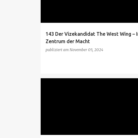
t
s
143 Der Vizekandidat The West Wing – 
Zentrum der Macht
publiziert am
November 05, 2024
THE WEST WING
THE WEST WING S7