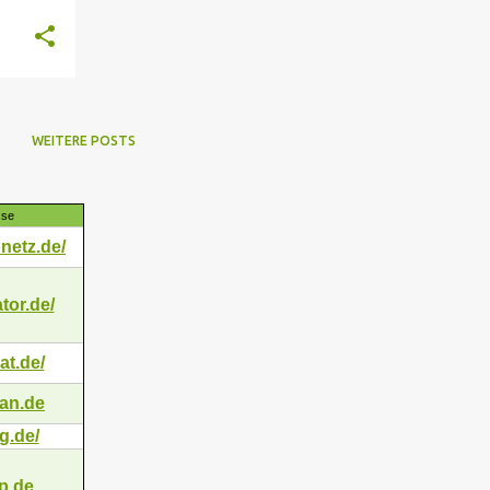
WEITERE POSTS
sse
netz.de/
tor.de/
at.de/
an.de
ng.de/
ip.de