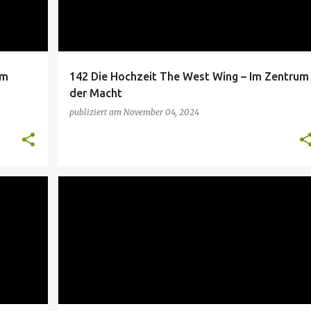
Im
142 Die Hochzeit The West Wing – Im Zentrum
der Macht
publiziert am
November 04, 2024
THE WEST WING
THE WEST WING S7