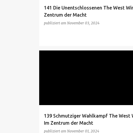
141 Die Unentschlossenen The West Win
Zentrum der Macht
publiziert am
November 03, 2024
THE WEST WING
THE WEST WING S7
139 Schmutziger Wahlkampf The West 
Im Zentrum der Macht
publiziert am
November 01, 2024