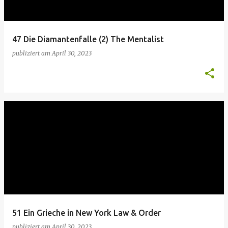
s
47 Die Diamantenfalle (2) The Mentalist
publiziert am
April 30, 2023
51 Ein Grieche in New York Law & Order
publiziert am
April 30, 2023