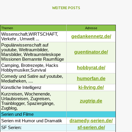
WEITERE POSTS
Themen
Adresse
Wissenschaft,WIRTSCHAFT,
gedankennetz.de/
Verkehr , Umwelt ...
Populärwissenschaft auf
youtube, Weltraumbilder,
guentinator.de/
Marsbilder, Weltraumteleskope
Missionen Bemannte Raumflüge
Camping, Brotrezepte, Hacks
hobbyrat.de/
Hobbymusiker,Survival
Comedy und Satire auf youtube,
humorfan.de
Mediatheken, ....
ki-living.de/
Künstliche Intelligenz
Kurzreisen, Wochenende,
Urlaubsreisen, Zugreisen,
zugtrip.de
Trainblogger, Spaziergänge,
Zugblog,
Serien und Filme
dramedy-serien.de/
Serien mit Humor und Dramatik
sf-serien.de/
SF Serien: