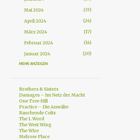
33
Mai 2024
24
April 2024
17
März 2024
14
Februar 2024
20
Januar 2024
MEHR ANZEIGEN
607
2023
21
Dezember 2023
4
August 2023
Brothers & Sisters
Damages – Im Netz der Macht
5
Juli 2023
One Tree Hill
Practice – Die Anwälte
16
Juni 2023
Rauchende Colts
The L Word
60
Mai 2023
The West Wing
146
April 2023
The Wire
Melrose Place