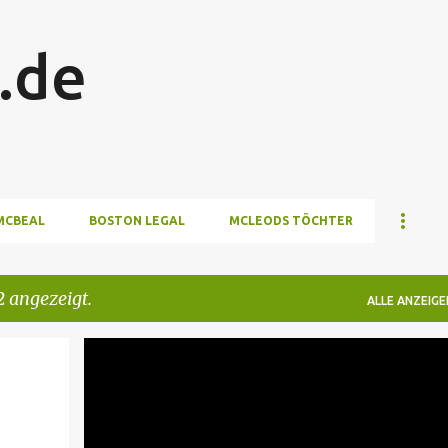
Direkt zum Hauptbereich
.de
MCBEAL
BOSTON LEGAL
MCLEODS TÖCHTER
 angezeigt.
ALLE ANZEIGE
HAHI S1
HEARTBREAK HIGH