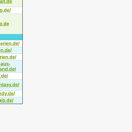
an.de
ng.de/
ip.de
erien.de/
en.de/
rien.de/
-aus-
and.de/
.de/
ntasy.de/
edy.de/
eb.de/