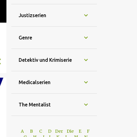
Justizserien
Genre
Detektiv und Krimiserie
Medicalserien
The Mentalist
A
B
C
D
Der
Die
E
F