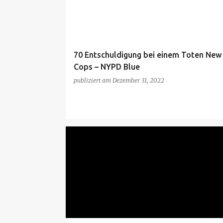
t
s
70 Entschuldigung bei einem Toten New
Cops – NYPD Blue
publiziert am
Dezember 31, 2022
HAHI S1
HEARTBREAK HIGH