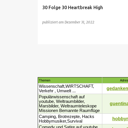
30 Folge 30 Heartbreak High
publiziert am
Dezember 31, 2022
Themen
Adre
Wissenschaft,WIRTSCHAFT,
gedanken
Verkehr , Umwelt ...
Populärwissenschaft auf
youtube, Weltraumbilder,
guentina
Marsbilder, Weltraumteleskope
Missionen Bemannte Raumflüge
Camping, Brotrezepte, Hacks
hobbyr
Hobbymusiker,Survival
Comedy und Satire auf youtube,