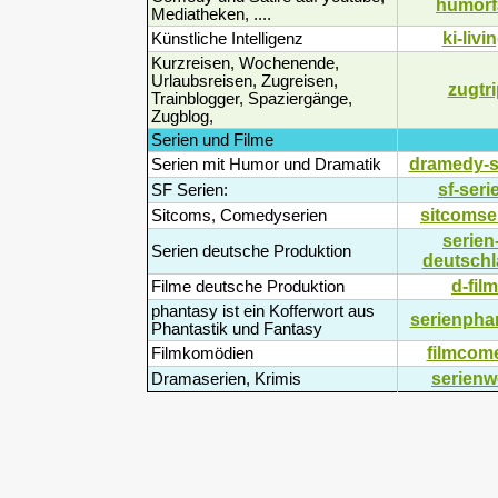
humorf
Mediatheken, ....
ki-livi
Künstliche Intelligenz
Kurzreisen, Wochenende,
Urlaubsreisen, Zugreisen,
zugtr
Trainblogger, Spaziergänge,
Zugblog,
Serien und Filme
dramedy-s
Serien mit Humor und Dramatik
sf-seri
SF Serien:
sitcomse
Sitcoms, Comedyserien
serien
Serien deutsche Produktion
deutschl
d-film
Filme deutsche Produktion
phantasy ist ein Kofferwort aus
serienpha
Phantastik und Fantasy
filmcom
Filmkomödien
serienw
Dramaserien, Krimis