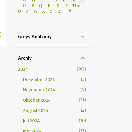
G
H
I J
K
L
M
N
O
P Q
R
S
T
The
U V
W X Y
Z
#
Greys Anatomy
Archiv
162
2024
3
Dezember 2024
5
November 2024
21
Oktober 2024
2
August 2024
10
Juli 2024
13
Juni 2024