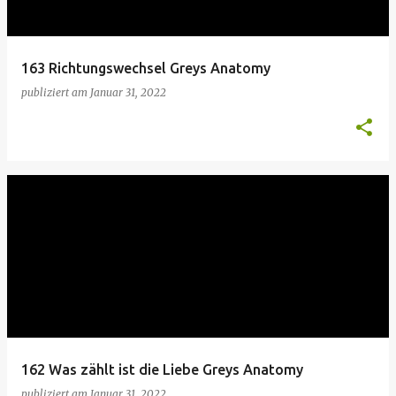
s
163 Richtungswechsel Greys Anatomy
publiziert am
Januar 31, 2022
162 Was zählt ist die Liebe Greys Anatomy
publiziert am
Januar 31, 2022