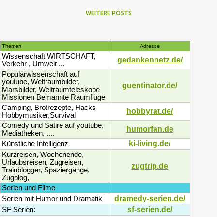
WEITERE POSTS
Themen
Adresse
Wissenschaft,WIRTSCHAFT,
gedankennetz.de/
Verkehr , Umwelt ...
Populärwissenschaft auf
youtube, Weltraumbilder,
guentinator.de/
Marsbilder, Weltraumteleskope
Missionen Bemannte Raumflüge
Camping, Brotrezepte, Hacks
hobbyrat.de/
Hobbymusiker,Survival
Comedy und Satire auf youtube,
humorfan.de
Mediatheken, ....
ki-living.de/
Künstliche Intelligenz
Kurzreisen, Wochenende,
Urlaubsreisen, Zugreisen,
zugtrip.de
Trainblogger, Spaziergänge,
Zugblog,
Serien und Filme
dramedy-serien.de/
Serien mit Humor und Dramatik
sf-serien.de/
SF Serien: